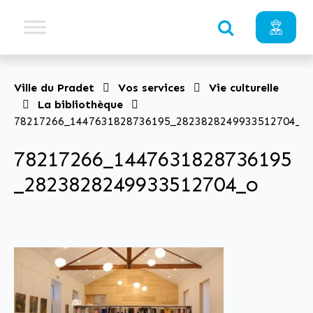
Ville du Pradet
Vos services
Vie culturelle
La bibliothèque
78217266_1447631828736195_2823828249933512704_o
78217266_1447631828736195
_2823828249933512704_o