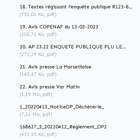
18. Textes régissant l'enquête publique R123-8
CE
(751,01
Ko
, pdf)
19. Avis CDPENAF du 13-03-2023
(203,71
Ko
, pdf)
20. AP 23.22 ENQUETE PUBLIQUE PLU LE
PRADET
(272,29
Ko
, pdf)
21. Avis presse La Marseillaise
(145,47
Ko
, pdf)
22. Avis presse Var Matin
(1,19
Mo
, pdf)
1_20220413_NoticeDP_Déchèterie_
(7,21
Mo
, pdf)
168627_3_20220412_Reglement_DP2
(433,35
Ko
, pdf)