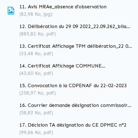
11. Avis MRAe_absence d'observation
(82,98
Ko
, jpg)
12. Délibération du 29 09 2022_22.09.262_bilan
concertation
(885,82
Ko
, pdf)
13. Certificat Affichage TPM délibération_22 09
262_bilan concertation
(33,48
Ko
, pdf)
14. Certificat Affichage COMMUNE
délibération_22 09 262_bilan concertation
(43,60
Ko
, pdf)
15. Convocation à la CDPENAF du 22-02-2023
(258,97
Ko
, pdf)
16. Courrier demande désignation commissaire
enqueteur n°33-2023
(58,83
Ko
, pdf)
17. Décision TA désignation du CE DPMEC n°2
(99,66
Ko
, pdf)