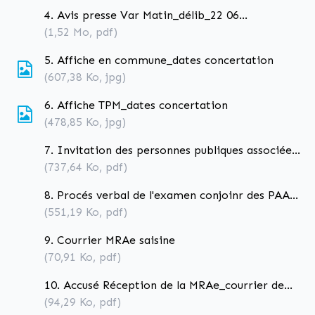
4. Avis presse Var Matin_délib_22 06
178_prescr-obj-mod concert
(1,52
Mo
, pdf)
5. Affiche en commune_dates concertation
(607,38
Ko
, jpg)
6. Affiche TPM_dates concertation
(478,85
Ko
, jpg)
7. Invitation des personnes publiques associées
à l'examen conjoint 05-10-2022
(737,64
Ko
, pdf)
8. Procés verbal de l'examen conjoinr des PAA
du 05-10-2022
(551,19
Ko
, pdf)
9. Courrier MRAe saisine
(70,91
Ko
, pdf)
10. Accusé Réception de la MRAe_courrier de
saisine
(94,29
Ko
, pdf)