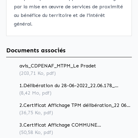
par la mise en œuvre de services de proximité
au bénéfice du territoire et de l’intérêt
général.
Documents associés
avis_CDPENAF_MTPM_Le Pradet
(203,71
Ko
, pdf)
1.Délibération du 28-06-2022_22.06.178_
prescription objectifs et modalités
(8,42
Mo
, pdf)
concertation
2.Certificat Affichage TPM délibération_22 06
178_prescr-obj-mod concert
(36,75
Ko
, pdf)
3.Certificat Affichage COMMUNE
délibération_22 06 178_prescr-obj-mod concert
(50,58
Ko
, pdf)