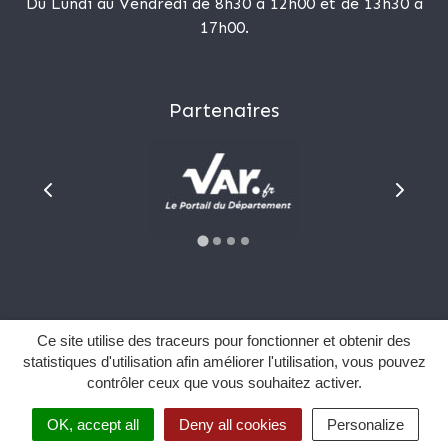
Du Lundi au Vendredi de 8h30 à 12h00 et de 13h30 à
17h00.
Partenaires
Plan du site
Ce site utilise des traceurs pour fonctionner et obtenir des
Mentions Légales
statistiques d'utilisation afin améliorer l'utilisation, vous pouvez
contrôler ceux que vous souhaitez activer.
Données personnelles
Sourd et malentendant ?
OK, accept all
Deny all cookies
Personalize