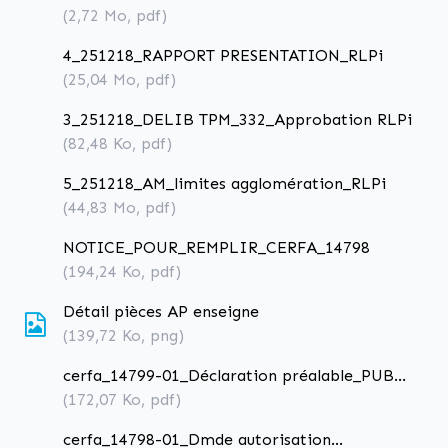
(2,72
Mo
, pdf)
4_251218_RAPPORT PRESENTATION_RLPi
(25,04
Mo
, pdf)
3_251218_DELIB TPM_332_Approbation RLPi
(82,48
Ko
, pdf)
5_251218_AM_limites agglomération_RLPi
(44,83
Mo
, pdf)
NOTICE_POUR_REMPLIR_CERFA_14798
(194,24
Ko
, pdf)
Détail pièces AP enseigne
(139,72
Ko
, png)
cerfa_14799-01_Déclaration préalable_PUB
PREENSEIGNE
(172,07
Ko
, pdf)
cerfa_14798-01_Dmde autorisation