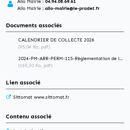
Allo Mairie :
04.94.08.69.61
Allo Mairie :
allo-mairie@le-pradet.fr
Documents associés
CALENDRIER DE COLLECTE 2026
(95,04
Ko
, pdf)
2024-PM-ARR-PERM-115-Règlementation de la
collecte des ordures ménagères_AR
(165,30
Ko
, pdf)
Lien associé
Sittomat
www.sittomat.fr
Contenu associé