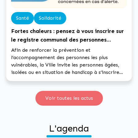
Santé
Solidarité
Fortes chaleurs : pensez à vous inscrire sur
le registre communal des personnes
fragiles !
Afin de renforcer la prévention et
l’accompagnement des personnes les plus
vulnérables, la Ville invite les personnes âgées,
isolées ou en situation de handicap à s’inscrire
sur le registre nominatif communal. Ce dispositif
permet aux services municipaux de prendre
contact avec les personnes inscrites en cas de
Voir toutes les actus
canicule. Accéder au formulaire d’inscription
: Cliquez ici !
L'agenda