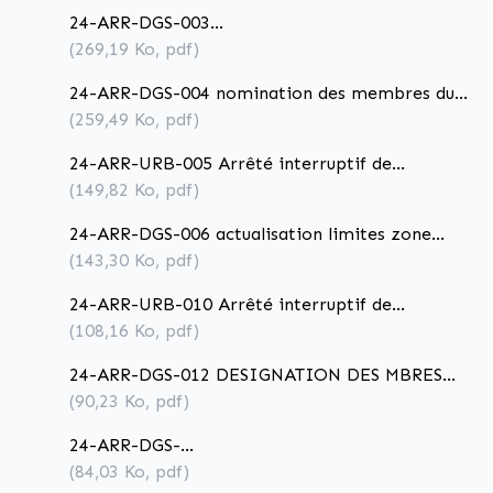
24-ARR-DGS-003
retrait_arrêté_ouvertures_dominicales_AR
(269,19
Ko
, pdf)
24-ARR-DGS-004 nomination des membres du
CCFF 2024_AR
(259,49
Ko
, pdf)
24-ARR-URB-005 Arrêté interruptif de
travaux_AR
(149,82
Ko
, pdf)
24-ARR-DGS-006 actualisation limites zone
agglomérée - correctif dénomination de
(143,30
Ko
, pdf)
voirie_AR
24-ARR-URB-010 Arrêté interruptif de
travaux_SCI_SANPEYRE_AR
(108,16
Ko
, pdf)
24-ARR-DGS-012 DESIGNATION DES MBRES
DU CA DE LA REGIE DU PORT SUITE A
(90,23
Ko
, pdf)
DEMISSIONS_AR
24-ARR-DGS-
018_correction_fermeture_méduse_AR
(84,03
Ko
, pdf)