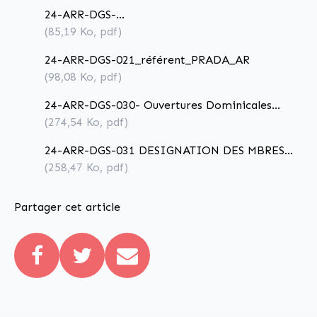
24-ARR-DGS-
020_attribution_bonus_attractivité_professionnel
(85,19
Ko
, pdf)
24-ARR-DGS-021_référent_PRADA_AR
(98,08
Ko
, pdf)
24-ARR-DGS-030- Ouvertures Dominicales
2025_AR
(274,54
Ko
, pdf)
24-ARR-DGS-031 DESIGNATION DES MBRES
DU CE DE LA REGIE DU PORT_AR
(258,47
Ko
, pdf)
Partager cet article