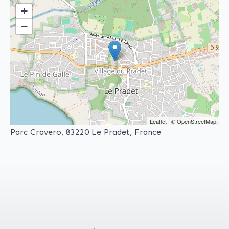
+
−
Leaflet
| ©
OpenStreetMap
Parc Cravero, 83220 Le Pradet, France