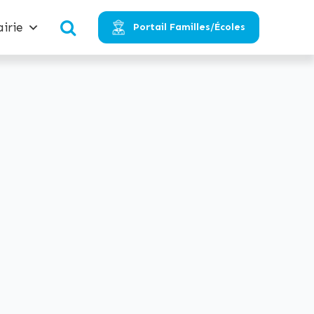
irie
Portail Familles/Écoles