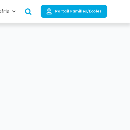
irie
Portail Familles/Écoles