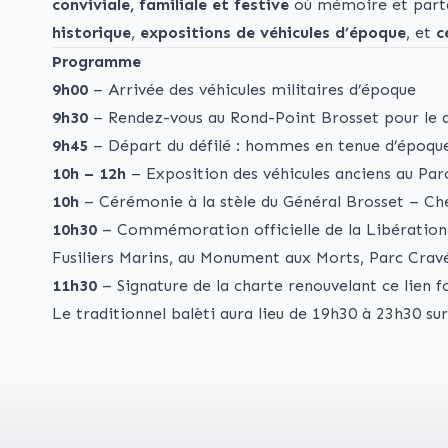
conviviale, familiale et festive
où mémoire et parta
historique
,
expositions de véhicules d’époque
, et
c
Programme
9h00
– Arrivée des véhicules militaires d’époque
9h30
– Rendez-vous au Rond-Point Brosset pour le d
9h45
– Départ du défilé : hommes en tenue d’époque
10h – 12h
– Exposition des véhicules anciens au Par
10h
– Cérémonie à la stèle du Général Brosset – Ch
10h30
– Commémoration officielle de la Libération e
Fusiliers Marins, au Monument aux Morts, Parc Crav
11h30
– Signature de la charte renouvelant ce lien fo
Le traditionnel balèti aura lieu de 19h30 à 23h30 su