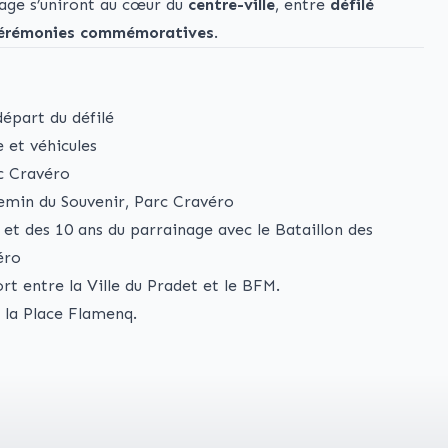
ge s’uniront au cœur du
centre-ville
, entre
défilé
érémonies commémoratives
.
épart du défilé
 et véhicules
c Cravéro
emin du Souvenir, Parc Cravéro
t des 10 ans du parrainage avec le Bataillon des
éro
rt entre la Ville du Pradet et le BFM.
r la Place Flamenq.