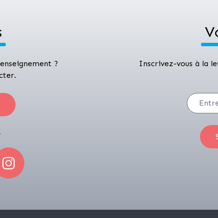
s
V
 renseignement ?
Inscrivez-vous à la l
cter.
r