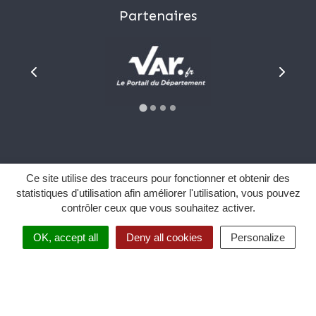
Partenaires
Plan du site
Ce site utilise des traceurs pour fonctionner et obtenir des
Mentions Légales
statistiques d'utilisation afin améliorer l'utilisation, vous pouvez
contrôler ceux que vous souhaitez activer.
Données personnelles
Sourd et malentendant ?
OK, accept all
Deny all cookies
Personalize