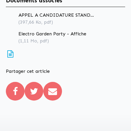
Documents associés
APPEL A CANDIDATURE STAND
RESTAURATION
(397,66
Ko
, pdf)
Electro Garden Party - Affiche
(1,11
Mo
, pdf)
Partager cet article