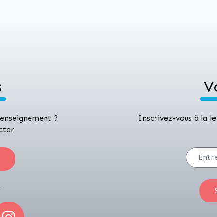
s
V
 renseignement ?
Inscrivez-vous à la l
cter.
r