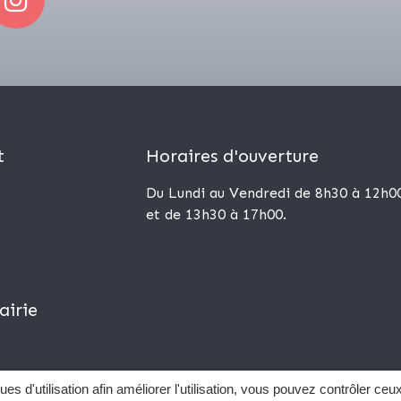
t
Horaires d'ouverture
Du Lundi au Vendredi de 8h30 à 12h0
et de 13h30 à 17h00.
airie
ues d'utilisation afin améliorer l'utilisation, vous pouvez contrôler ceu
Mentions Légales
Données personnelles
Sourd et 