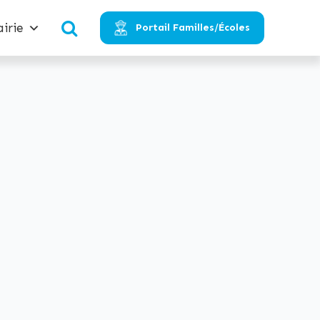
irie
Portail Familles/Écoles