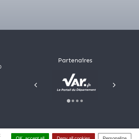
Partenaires
0
x
malentendant ?
OK, accept all
Deny all cookies
Personalize