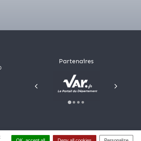
Partenaires
0
x
malentendant ?
OK, accept all
Deny all cookies
Personalize