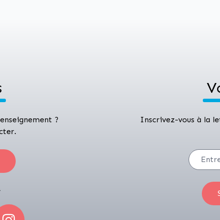
s
V
 renseignement ?
Inscrivez-vous à la l
cter.
r