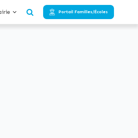
irie
Portail Familles/Écoles