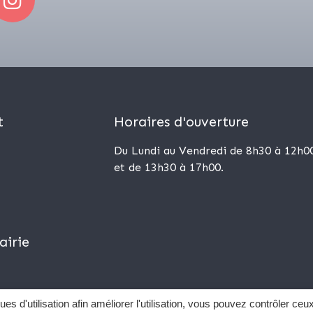
t
Horaires d'ouverture
Du Lundi au Vendredi de 8h30 à 12h0
et de 13h30 à 17h00.
airie
ues d'utilisation afin améliorer l'utilisation, vous pouvez contrôler ceu
Mentions Légales
Données personnelles
Sourd et 