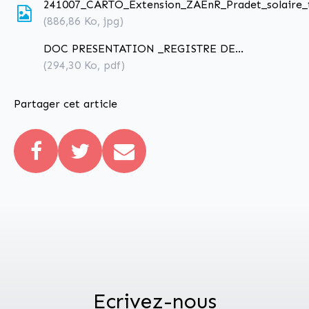
241007_CARTO_Extension_ZAEnR_Pradet_solaire_
(886,86
Ko
, jpg)
DOC PRESENTATION _REGISTRE DE
CONCERTATION DU PUBLIC ZAEnR_Phase 2
(294,30
Ko
, pdf)
Partager cet article
Ecrivez-nous