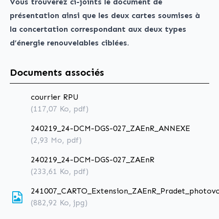
Vous trouverez ci-joints le document de
présentation ainsi que les deux cartes soumises à
la concertation correspondant aux deux types
d’énergie renouvelables ciblées.
Documents associés
courrier RPU
(117,07
Ko
, pdf)
240219_24-DCM-DGS-027_ZAEnR_ANNEXE
(2,93
Mo
, pdf)
240219_24-DCM-DGS-027_ZAEnR
(233,61
Ko
, pdf)
241007_CARTO_Extension_ZAEnR_Pradet_photovol
(882,92
Ko
, jpg)