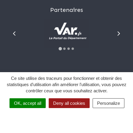
Partenaires
Plan du site
Ce site utilise des traceurs pour fonctionner et obtenir des
Mentions Légales
statistiques d'utilisation afin améliorer l'utilisation, vous pouvez
contrôler ceux que vous souhaitez activer.
Données personnelles
Sourd et malentendant ?
OK, accept all
Deny all cookies
Personalize