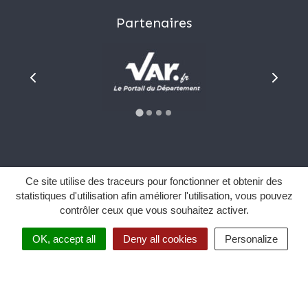
Partenaires
Plan du site
Ce site utilise des traceurs pour fonctionner et obtenir des
Mentions Légales
statistiques d'utilisation afin améliorer l'utilisation, vous pouvez
contrôler ceux que vous souhaitez activer.
Données personnelles
Sourd et malentendant ?
OK, accept all
Deny all cookies
Personalize